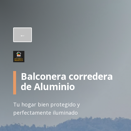
←
Balconera corredera
de Aluminio
Tu hogar bien protegido y
perfectamente iluminado